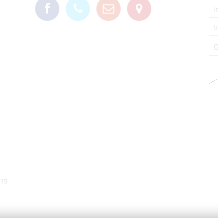
11
:
00
ná
019