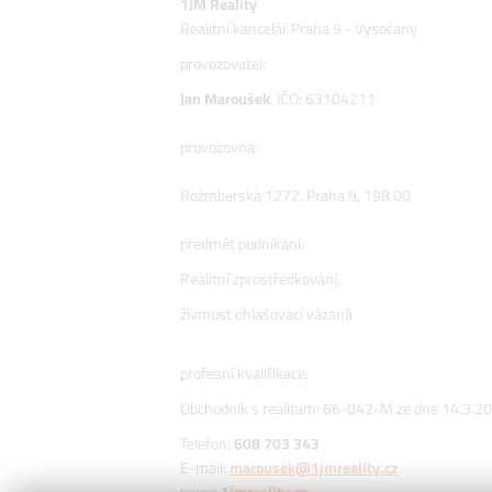
1JM Reality
Realitní kancelář Praha 9 - Vysočany
provozovatel:
Jan Maroušek
, IČO: 631042
provozovna
Rožmberská 1272, Praha 9, 198 
předmět podníkání:
Realitní zprostředkování,
živmost ohlašovací váza
profesní kvalifikace:
Obchodník s realitami 66-042-M ze dne 14.3.2
Telefon:
608 703 343
E-mail:
marousek@1jmreality.cz
www.1jmreality.cz