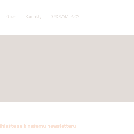
O nás
Kontakty
GPDR/AML-VOS
ihlašte se k našemu newsletteru