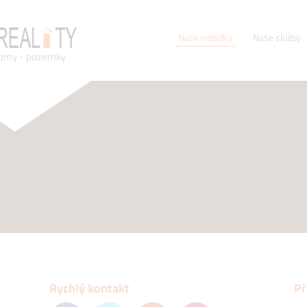
Naše nabídka
Naše služby
domy - pozemky
Rychlý kontakt
Př